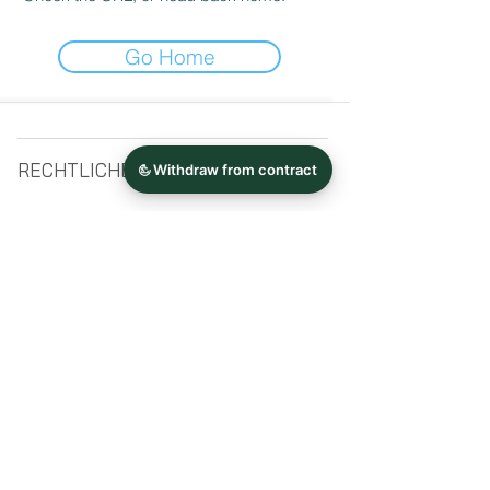
Go Home
RECHTLICHES
SERVICE
Impressum >
Versand >
Datenschutz >
Rückgabe-/Widerru
Verklebeanleitung >
fsrecht >
Kontakt >
STAY CONNECTED