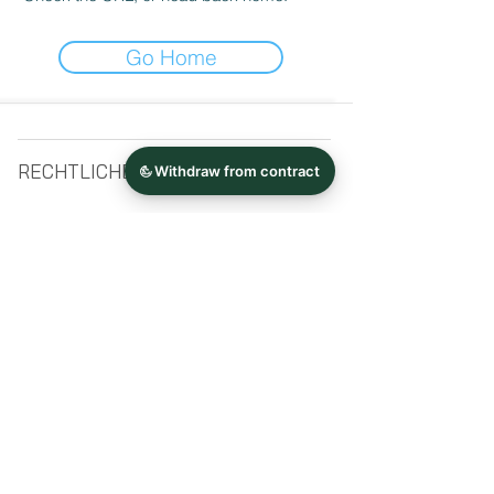
Go Home
RECHTLICHES
SERVICE
Impressum >
Versand >
Datenschutz >
Rückgabe-/Widerru
Verklebeanleitung >
fsrecht >
Kontakt >
STAY CONNECTED